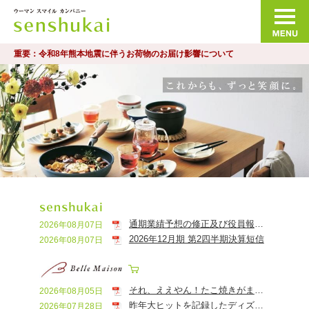
ウーマンスマイルカンパニー 千趣会
重要：令和8年熊本地震に伴うお荷物のお届け影響について
通期業績予想の修正及び役員報酬の減額に関するお知らせ
2026年08月07日
2026年12月期 第2四半期決算短信
2026年08月07日
それ、ええやん！たこ焼きがまさかのおしゃれグラフィックに！？ベルメゾン50周年記念、大阪ゆかりのイラストレーターとコラボしたキッズウェアを発売！
2026年08月05日
昨年大ヒットを記録したディズニー・アニメーション映画『ズートピア２』と原作デビュー100周年限定の「くまのプーさん」のおせちが登場 ベルメゾン「ディズニーデザインおせち」8月3日より予約開始
2026年07月28日